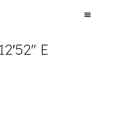
12′52″ E